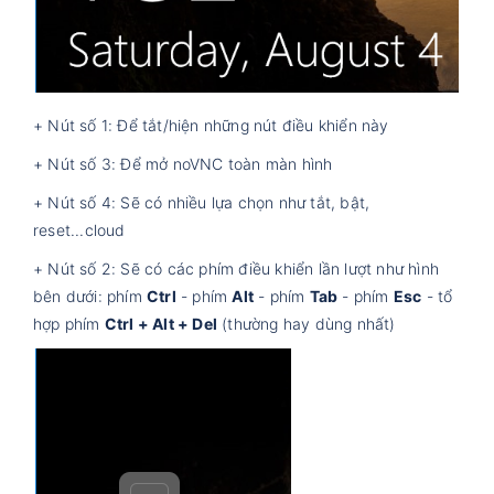
+ Nút số 1: Để tắt/hiện những nút điều khiển này
+ Nút số 3: Để mở noVNC toàn màn hình
+ Nút số 4: Sẽ có nhiều lựa chọn như tắt, bật,
reset...cloud
+ Nút số 2: Sẽ có các phím điều khiển lần lượt như hình
bên dưới: phím
Ctrl
- phím
Alt
- phím
Tab
- phím
Esc
- tổ
hợp phím
Ctrl + Alt + Del
(thường hay dùng nhất)