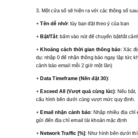
3. Một cửa sổ sẽ hiện ra với các thông số sau
+
Tên dễ nhớ
: tùy bạn đặt theo ý của bạn
+
Bật/Tắt
: bấm vào nút để chuyển bật/tắt cản
+
Khoảng cách thời gian thông báo
: Xác đ
dụ: nhập 0 để nhận thông báo ngay lập tức kh
cảnh báo email mỗi 2 giờ một lần)
+
Data Timeframe (Nên đặt 30)
:
+
Exceed All (Vượt quá cùng lúc)
: Nếu bật,
cấu hình bên dưới cùng vượt mức quy định.
+
Email nhận cảnh báo
: Nhập nhiều địa chỉ
gửi đến địa chỉ email tài khoản mặc định
+
Network Traffic [%]
: Như hình bên dưới th