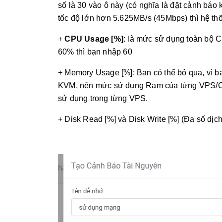
số là 30 vào ô này (có nghĩa là đặt cảnh bá
tốc độ lớn hơn 5.625MB/s (45Mbps) thì hệ th
+
CPU Usage [%]
: là mức sử dụng toàn bộ
60% thì bạn nhập 60
+ Memory Usage [%]: Bạn có thể bỏ qua, vì 
KVM, nên mức sử dụng Ram của từng VPS/Clou
sử dụng trong từng VPS.
+ Disk Read [%] và Disk Write [%] (Đa số dịc