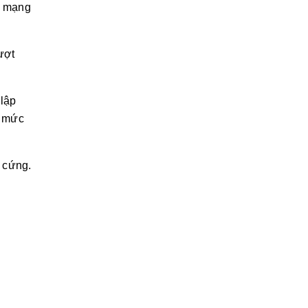
g mạng
ượt
 lập
i mức
ổ cứng.