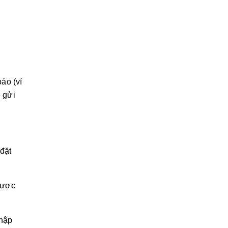
áo (ví
ẽ gửi
 đặt
được
nhập